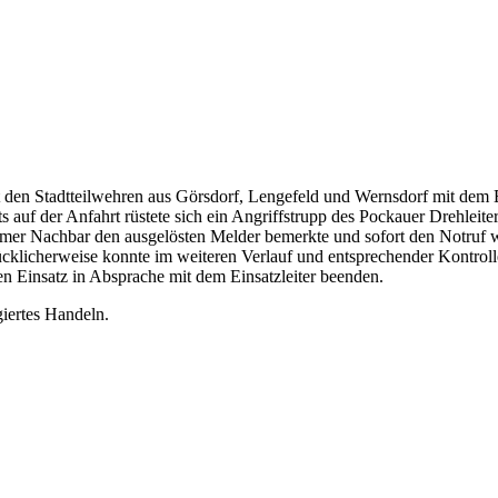
den Stadtteilwehren aus Görsdorf, Lengefeld und Wernsdorf mit dem 
ts auf der Anfahrt rüstete sich ein Angriffstrupp des Pockauer Drehlei
ksamer Nachbar den ausgelösten Melder bemerkte und sofort den Notruf
icherweise konnte im weiteren Verlauf und entsprechender Kontrolle j
en Einsatz in Absprache mit dem Einsatzleiter beenden.
giertes Handeln.