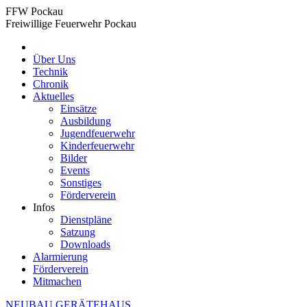
Zum
FFW Pockau
Inhalt
Freiwillige Feuerwehr Pockau
springen
Über Uns
Technik
Chronik
Aktuelles
Einsätze
Ausbildung
Jugendfeuerwehr
Kinderfeuerwehr
Bilder
Events
Sonstiges
Förderverein
Infos
Dienstpläne
Satzung
Downloads
Alarmierung
Förderverein
Mitmachen
NEUBAU GERÄTEHAUS