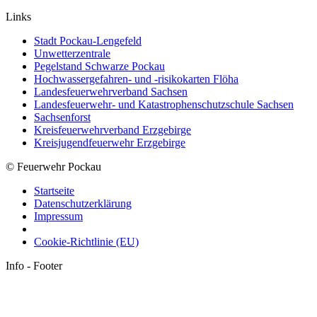
Links
Stadt Pockau-Lengefeld
Unwetterzentrale
Pegelstand Schwarze Pockau
Hochwassergefahren- und -risikokarten Flöha
Landesfeuerwehrverband Sachsen
Landesfeuerwehr- und Katastrophenschutzschule Sachsen
Sachsenforst
Kreisfeuerwehrverband Erzgebirge
Kreisjugendfeuerwehr Erzgebirge
© Feuerwehr Pockau
Startseite
Datenschutzerklärung
Impressum
Cookie-Richtlinie (EU)
Info - Footer
t
T