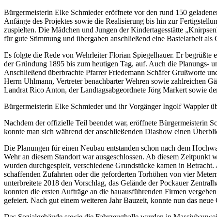
Bürgermeisterin Elke Schmieder eröffnete vor den rund 150 geladene
Anfänge des Projektes sowie die Realisierung bis hin zur Fertigste
zuspielten. Die Mädchen und Jungen der Kindertagesstätte „Knirpsen
für gute Stimmung und übergaben anschließend eine Bastelarbeit als
Es folgte die Rede von Wehrleiter Florian Spiegelhauer. Er begrüßt
der Gründung 1895 bis zum heutigen Tag, auf. Auch die Planungs- und
Anschließend überbrachte Pfarrer Friedemann Schäfer Grußworte und
Herrn Uhlmann, Vertreter benachbarter Wehren sowie zahlreichen Gäst
Landrat Rico Anton, der Landtagsabgeordnete Jörg Markert sowie der
Bürgermeisterin Elke Schmieder und ihr Vorgänger Ingolf Wappler ü
Nachdem der offizielle Teil beendet war, eröffnete Bürgermeisterin
konnte man sich während der anschließenden Diashow einen Überblick
Die Planungen für einen Neubau entstanden schon nach dem Hochwas
Wehr an diesem Standort war ausgeschlossen. Ab diesem Zeitpunkt wu
wurden durchgespielt, verschiedene Grundstücke kamen in Betracht.
schaffenden Zufahrten oder die geforderten Torhöhen von vier Metern.
unterbreitete 2018 den Vorschlag, das Gelände der Pockauer Zentral
konnten die ersten Aufträge an die bauausführenden Firmen vergeben w
gefeiert. Nach gut einem weiteren Jahr Bauzeit, konnte nun das neue O
Das Sozialgebäude sowie die Fahrzeughalle wurden in Massivbauweis