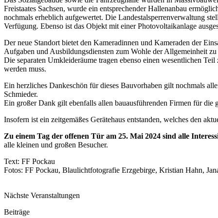
Freistaates Sachsen, wurde ein entsprechender Hallenanbau ermöglic
nochmals erheblich aufgewertet. Die Landestalsperrenverwaltung ste
Verfügung. Ebenso ist das Objekt mit einer Photovoltaikanlage ausges
Der neue Standort bietet den Kameradinnen und Kameraden der Eins
Aufgaben und Ausbildungsdiensten zum Wohle der Allgemeinheit z
Die separaten Umkleideräume tragen ebenso einen wesentlichen Teil 
werden muss.
Ein herzliches Dankeschön für dieses Bauvorhaben gilt nochmals al
Schmieder.
Ein großer Dank gilt ebenfalls allen bauausführenden Firmen für die ge
Insofern ist ein zeitgemäßes Gerätehaus entstanden, welches den aktu
Zu einem Tag der offenen Tür am 25. Mai 2024 sind alle Interess
alle kleinen und großen Besucher.
Text: FF Pockau
Fotos: FF Pockau, Blaulichtfotografie Erzgebirge, Kristian Hahn, J
Nächste Veranstaltungen
Beiträge