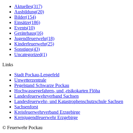
Aktuelles
(317)
Ausbildung
(20)
Bilder
(154)
Einsätze
(186)
Events
(10)
Gerätehaus
(16)
Jugendfeuerwehr
(18)
Kinderfeuerwehr
(25)
Sonstiges
(43)
Uncategorized
(1)
Links
Stadt Pockau-Lengefeld
Unwetterzentrale
Pegelstand Schwarze Pockau
Hochwassergefahren- und -risikokarten Flöha
Landesfeuerwehrverband Sachsen
Landesfeuerwehr- und Katastrophenschutzschule Sachsen
Sachsenforst
Kreisfeuerwehrverband Erzgebirge
Kreisjugendfeuerwehr Erzgebirge
© Feuerwehr Pockau