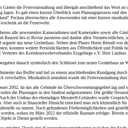
n Gästen die Festveranstaltung und übergab anschließend das Wort an d
llung lagen. Er gab einen kurzen Überblick zum Planungsprozess und d
land“ Pockau überraschten alle Anwesenden mit einer kurzen musikalis
 Geschenk an die Feuerwehr.
e ebenso alle anwesenden Kameradinnen und Kameraden sowie alle Gäst
 Bauzeit lies er Revue passieren und dankte allen Verantwortlichen, ab
 segnete das neue Gerätehaus. Neben dem Planer Herrn Berndt von de
en, konnten weitere Persönlichkeiten aus Öffentlichkeit und Politik b
 Vertreter des Kreisfeuerwehrverbandes Erzgebirge e.V. Herr Lindner.
bergaben danach symbolisch den Schlüssel zum neuen Gerätehaus an Weh
 Schmieder das Buffet und lud zu einem anschließenden Rundgang durch
 verschaffen. Musikalisch umrahmt wurde die Festveranstaltung durch
ser 2002, da das alte Gebäude im Überschwemmungsgebiet lag und so
rden die Planungen in den Stadtrat aufgenommen. Die größte Herausfor
 Auch der Umbau des ehemaligen Messtreff-Gebäudes wurde Gesprächsth
 Aber auch in finanzieller Hinsicht entschied man sich letztendlich f
haltestelle zu nutzen. Nach gefundenen Fördermöglichkeiten und geste
erden, sodass im März 2022 der offizielle Baustart erfolgte. Bereits 
bjekt in Dienst gestellt werden.
e errichtet. Durch eine Kooperationsvereinbarung zwischen der Stadt