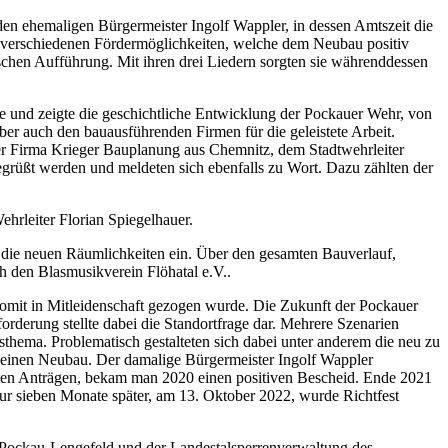
en ehemaligen Bürgermeister Ingolf Wappler, in dessen Amtszeit die
en verschiedenen Fördermöglichkeiten, welche dem Neubau positiv
chen Aufführung. Mit ihren drei Liedern sorgten sie währenddessen
e und zeigte die geschichtliche Entwicklung der Pockauer Wehr, von
er auch den bauausführenden Firmen für die geleistete Arbeit.
r Firma Krieger Bauplanung aus Chemnitz, dem Stadtwehrleiter
egrüßt werden und meldeten sich ebenfalls zu Wort. Dazu zählten der
rleiter Florian Spiegelhauer.
 die neuen Räumlichkeiten ein. Über den gesamten Bauverlauf,
 den Blasmusikverein Flöhatal e.V..
mit in Mitleidenschaft gezogen wurde. Die Zukunft der Pockauer
derung stellte dabei die Standortfrage dar. Mehrere Szenarien
ema. Problematisch gestalteten sich dabei unter anderem die neu zu
ür einen Neubau. Der damalige Bürgermeister Ingolf Wappler
llten Anträgen, bekam man 2020 einen positiven Bescheid. Ende 2021
nur sieben Monate später, am 13. Oktober 2022, wurde Richtfest
 Pockau-Lengefeld und der Landestalsperrenverwaltung des