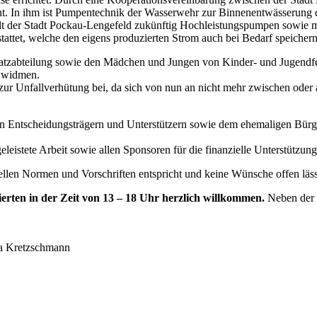
ht. In ihm ist Pumpentechnik der Wasserwehr zur Binnenentwässerung 
llt der Stadt Pockau-Lengefeld zukünftig Hochleistungspumpen sowie 
tattet, welche den eigens produzierten Strom auch bei Bedarf speicher
atzabteilung sowie den Mädchen und Jungen von Kinder- und Jugendf
u widmen.
zur Unfallverhütung bei, da sich von nun an nicht mehr zwischen oder
len Entscheidungsträgern und Unterstützern sowie dem ehemaligen Bürg
leistete Arbeit sowie allen Sponsoren für die finanzielle Unterstützung
ellen Normen und Vorschriften entspricht und keine Wünsche offen läss
ierten in der Zeit von 13 – 18 Uhr herzlich willkommen.
Neben der B
ana Kretzschmann