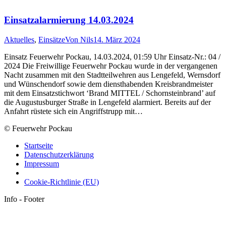
Einsatzalarmierung 14.03.2024
Aktuelles
,
Einsätze
Von
Nils
14. März 2024
Einsatz Feuerwehr Pockau, 14.03.2024, 01:59 Uhr Einsatz-Nr.: 04 /
2024 Die Freiwillige Feuerwehr Pockau wurde in der vergangenen
Nacht zusammen mit den Stadtteilwehren aus Lengefeld, Wernsdorf
und Wünschendorf sowie dem diensthabenden Kreisbrandmeister
mit dem Einsatzstichwort ‘Brand MITTEL / Schornsteinbrand’ auf
die Augustusburger Straße in Lengefeld alarmiert. Bereits auf der
Anfahrt rüstete sich ein Angriffstrupp mit…
© Feuerwehr Pockau
Startseite
Datenschutzerklärung
Impressum
Cookie-Richtlinie (EU)
Info - Footer
t
T