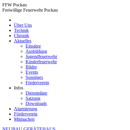
Zum
FFW Pockau
Inhalt
Freiwillige Feuerwehr Pockau
springen
Über Uns
Technik
Chronik
Aktuelles
Einsätze
Ausbildung
Jugendfeuerwehr
Kinderfeuerwehr
Bilder
Events
Sonstiges
Förderverein
Infos
Dienstpläne
Satzung
Downloads
Alarmierung
Förderverein
Mitmachen
NEUBAU GERÄTEHAUS